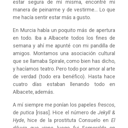
estar segura de mí misma, encontré mi
manera de peinarme y de vestirme… Lo que
me hacía sentir estar más a gusto.
En Murcia había un poquito más de apertura
en todo. Iba a Albacete todos los fines de
semana y ahí me apunté con mi pandilla de
amigos. Montamos una asociación cultural
que se llamaba Spirale, como bien has dicho,
y hacíamos teatro. Pero todo por amor al arte
de verdad (todo era benéfico). Hasta hace
cuatro días estaban llenando todo en
Albacete, además.
A mí siempre me ponían los papeles
frescos
,
de
putica
[risas]. Hice el número de
Jekyll &
Hyde
, hice de la prostituta Consuelo en
El
diluvio que viene
, luego fui Esmeralda en