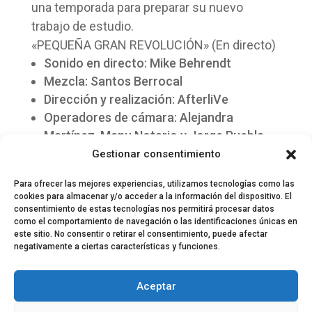
una temporada para preparar su nuevo
trabajo de estudio.
«PEQUEÑA GRAN REVOLUCIÓN» (En directo)
Sonido en directo: Mike Behrendt
Mezcla: Santos Berrocal
Dirección y realización: AfterliVe
Operadores de cámara: Alejandra
Martínez, Manu Notario y Jorge Puebla
Montaje: Ángela Notario
Gestionar consentimiento
Para ofrecer las mejores experiencias, utilizamos tecnologías como las
cookies para almacenar y/o acceder a la información del dispositivo. El
consentimiento de estas tecnologías nos permitirá procesar datos
como el comportamiento de navegación o las identificaciones únicas en
este sitio. No consentir o retirar el consentimiento, puede afectar
negativamente a ciertas características y funciones.
© 2024 El Perfil de la Tostada
Política de privacidad
Política de Cookies
Aceptar
Aviso legal
Equipo EPDLT
Contacto