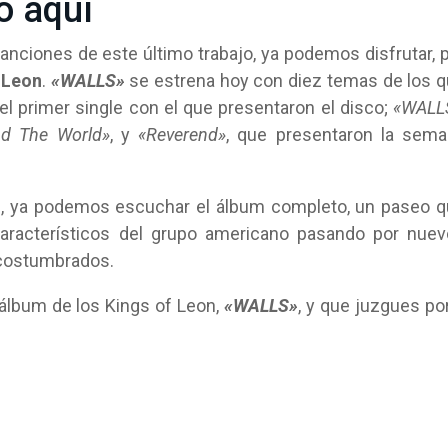
o aquí
nciones de este último trabajo, ya podemos disfrutar, 
 Leon
.
«WALLS»
se estrena hoy con diez temas de los 
 el primer single con el que presentaron el disco;
«WALL
nd The World»
, y
«Reverend»
, que presentaron la sem
s, ya podemos escuchar el álbum completo, un paseo 
característicos del grupo americano pasando por nue
acostumbrados.
álbum de los Kings of Leon,
«WALLS»
, y que juzgues por