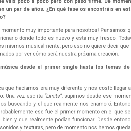
que vais poco a poco pero con paso firme. De momen
en un par de años. ¿En qué fase os encontráis en es
ro?
 momento muy importante para nosotros! Pensamos q
ionario donde todo es nuevo y está muy fresco. Toda
s mismos musicalmente, pero eso no quiere decir que
dos por ver cómo será nuestra próxima creación.
música desde el primer single hasta los temas de 
que hacíamos era muy diferente y nos costó llegar a
. Una vez escrita
“Limits”
, supimos desde ese momen
mos buscando y el que realmente nos enamoró. Enton
Probablemente ese fue el primer momento en el que se
 bien y que realmente podían funcionar. Desde enton
sonidos y texturas, pero de momento nos hemos qued