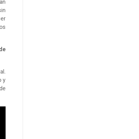
an
sin
cer
nos
de
al.
o y
nde