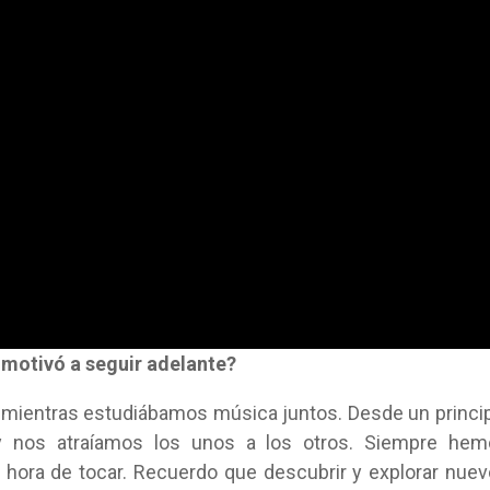
motivó a seguir adelante?
mientras estudiábamos música juntos. Desde un princi
y nos atraíamos los unos a los otros. Siempre hem
a hora de tocar. Recuerdo que descubrir y explorar nue