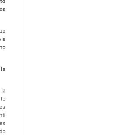
to
tos
ue
vía
 no
la
 la
to
ces
ntí
ces
ado