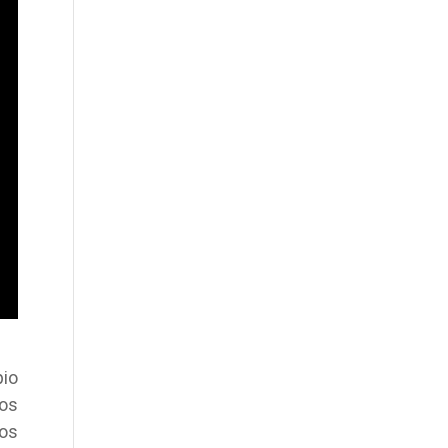
pio
os
vos