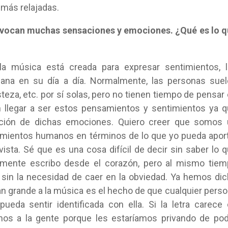
” más relajadas.
 evocan muchas sensaciones y emociones. ¿Qué es lo 
 música está creada para expresar sentimientos, l
na en su día a día. Normalmente, las personas suel
risteza, etc. por sí solas, pero no tienen tiempo de pensar
 llegar a ser estos pensamientos y sentimientos ya 
ción de dichas emociones. Quiero creer que somos 
timientos humanos en términos de lo que yo pueda apor
sta. Sé que es una cosa difícil de decir sin saber lo 
almente escribo desde el corazón, pero al mismo tie
s sin la necesidad de caer en la obviedad. Ya hemos di
tan grande a la música es el hecho de que cualquier pers
ueda sentir identificada con ella. Si la letra carece
mos a la gente porque les estaríamos privando de po