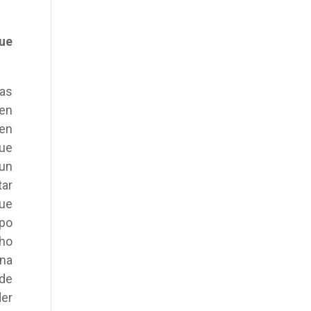
que
as
en
 en
que
un
tar
que
mpo
cho
ona
 de
der