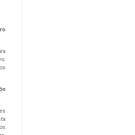
tro
ara
vo.
os
ión
les
sta
os