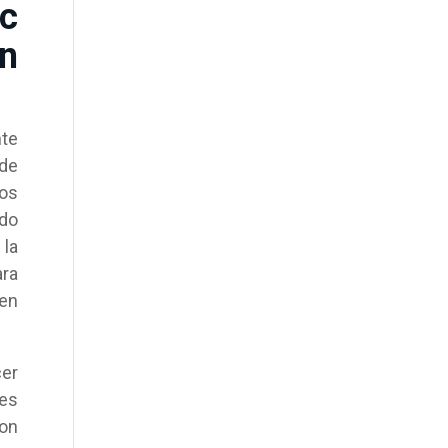
ic
n
nte
 de
dos
ndo
 la
ara
 en
cer
les
on