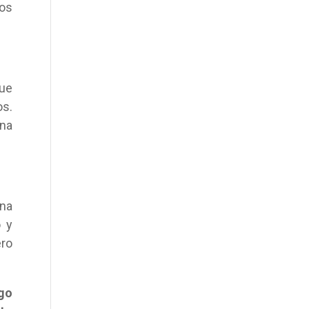
nos
fue
os.
una
una
 y
ro
go