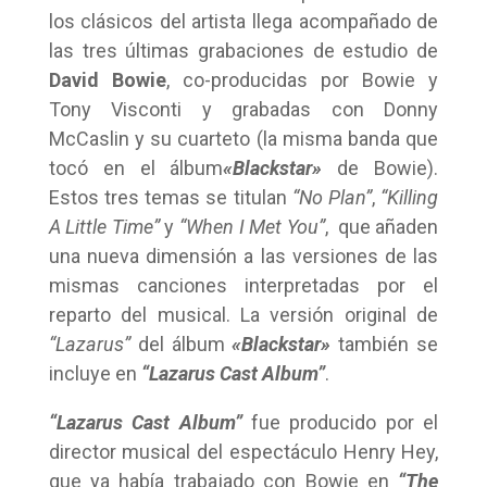
los clásicos del artista llega acompañado de
las tres últimas grabaciones de estudio de
David Bowie
, co-producidas por Bowie y
Tony Visconti y grabadas con Donny
McCaslin y su cuarteto (la misma banda que
tocó en el álbum
«Blackstar»
de Bowie).
Estos tres temas se titulan
“No Plan”
,
“Killing
A Little Time”
y
“When I Met You”
,
que añaden
una nueva dimensión a las versiones de las
mismas canciones interpretadas por el
reparto del musical. La versión original de
“Lazarus”
del
álbum
«Blackstar»
también se
incluye en
“Lazarus Cast Album”
.
“Lazarus Cast Album”
fue producido por el
director musical del espectáculo Henry Hey,
que ya había trabajado con Bowie en
“The