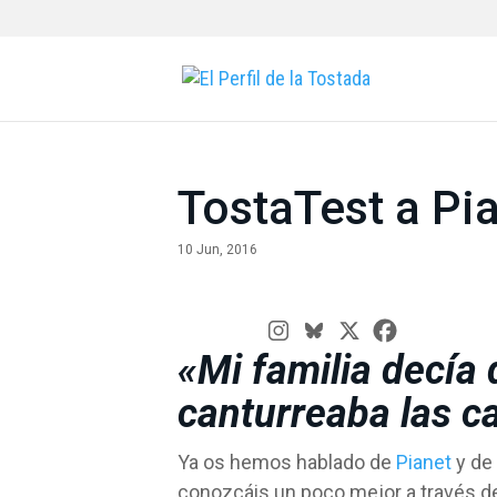
TostaTest a Pi
10 Jun, 2016
«Mi familia decía 
canturreaba las ca
Ya os hemos hablado de
Pianet
y de
conozcáis un poco mejor a través d