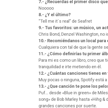
7.- ¿Recuerdas el primer disco qu
Nooooo
8.- ¿Y el último?
“Tell me it´s real” de Seafret
9.- Tus favoritos: un músico, un ac
Chris Bond, Denzel Washington, no i
10.- Recomiéndanos un local para
Cualquiera con tal de que la gente s
11.- ¿Cómo definirías tu primer ál
Para mi es como un libro, creo que 
tranquilidad e irte metiendo en él.
12.- ¿Cuántas canciones tienes en
Muy pocas o ninguna, Spotify está a 
13.- ¿Que canción te pone los pel
Puf… desde «Blue in green» de Miles
song» de Bob Marley hasta «Hihg & 
grandes canciones por suerte.