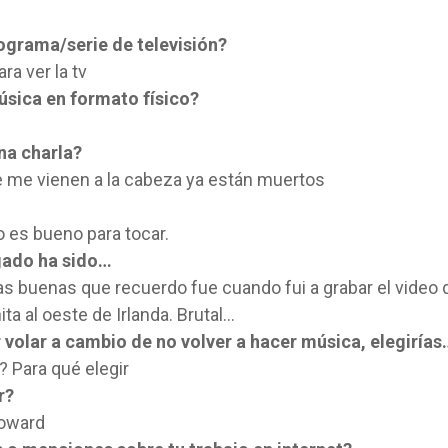
ograma/serie de televisión?
a ver la tv
úsica en formato físico?
una charla?
e me vienen a la cabeza ya están muertos
o es bueno para tocar.
egado ha sido…
s buenas que recuerdo fue cuando fui a grabar el video 
ta al oeste de Irlanda. Brutal…
r volar a cambio de no volver a hacer música, elegirías
 Para qué elegir
r?
Howard