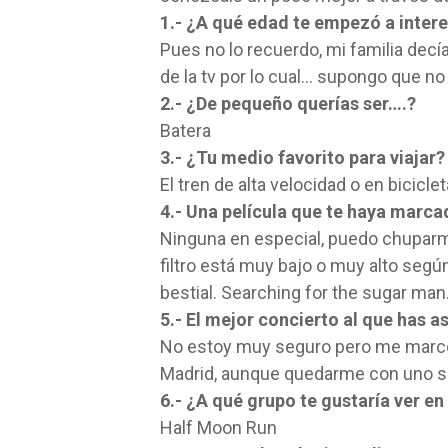
1.- ¿A qué edad te empezó a inter
Pues no lo recuerdo, mi familia decí
de la tv por lo cual… supongo que no
2.- ¿De pequeño querías ser….?
Batera
3.- ¿Tu medio favorito para viajar?
El tren de alta velocidad o en biciclet
4.- Una película que te haya marc
Ninguna en especial, puedo chuparme
filtro está muy bajo o muy alto segú
bestial. Searching for the sugar man
5.- El mejor concierto al que has a
No estoy muy seguro pero me marcó
Madrid, aunque quedarme con uno se
6.- ¿A qué grupo te gustaría ver e
Half Moon Run