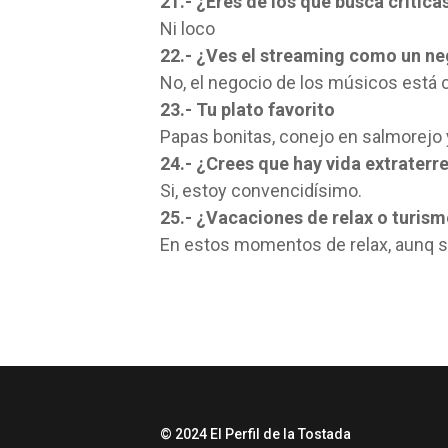
21.- ¿Eres de los que busca crítica
Ni loco
22.- ¿Ves el streaming como un ne
No, el negocio de los músicos está c
23.- Tu plato favorito
Papas bonitas, conejo en salmorejo y
24.- ¿Crees que hay vida extraterr
Si, estoy convencidísimo.
25.- ¿Vacaciones de relax o turis
En estos momentos de relax, aunq s
© 2024 El Perfil de la Tostada