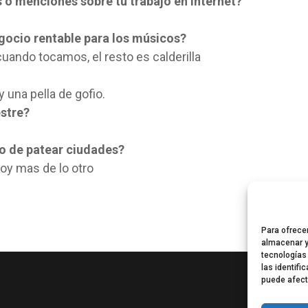
s o menciones sobre tu trabajo en internet?
gocio rentable para los músicos?
uando tocamos, el resto es calderilla
 una pella de gofio.
estre?
mo de patear ciudades?
oy mas de lo otro
Para ofrece
almacenar y
tecnologías
las identifi
puede afect