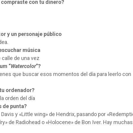
e compraste con tu dinero?
tor y un personaje público
dea.
 escuchar música
e calle de una vez
bum “
Watercolor
”?
tienes que buscar esos momentos del día para leerlo con
 tu ordenador?
la orden del día
os de punta?
 Davis y «Little wing» de Hendrix, pasando por «Redempt
dry» de Radiohead o «Holocene» de Bon Iver. Hay muchas