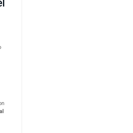
el
o
on
al