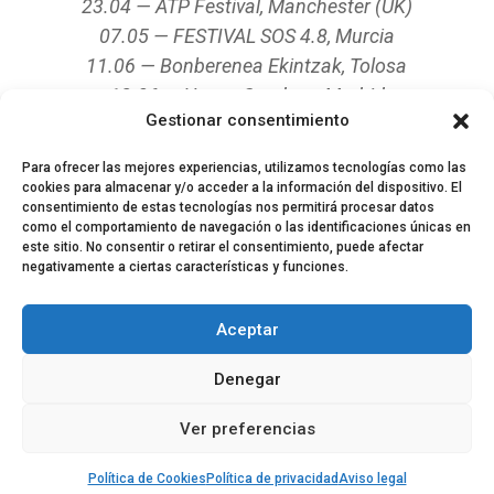
23.04 — ATP Festival, Manchester (UK)
07.05 — FESTIVAL SOS 4.8, Murcia
11.06 — Bonberenea Ekintzak, Tolosa
12.06 — Happy Sundays, Madrid
Gestionar consentimiento
06.08 — CanelaParty, Málaga
Para ofrecer las mejores experiencias, utilizamos tecnologías como las
cookies para almacenar y/o acceder a la información del dispositivo. El
consentimiento de estas tecnologías nos permitirá procesar datos
como el comportamiento de navegación o las identificaciones únicas en
este sitio. No consentir o retirar el consentimiento, puede afectar
negativamente a ciertas características y funciones.
© 2024 El Perfil de la Tostada
Política de privacidad
Política de Cookies
Aceptar
Aviso legal
Equipo EPDLT
Contacto
Denegar
Ver preferencias
Política de Cookies
Política de privacidad
Aviso legal