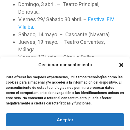
Domingo, 3 abril. – Teatro Principal,
Donostia.
Viernes 29/ Sábado 30 abril. –
Festival FIV
Vilalba.
Sábado, 14 mayo. – Cascante (Navarra).
Jueves, 19 mayo. – Teatro Cervantes,
Málaga.
Viernes, 17 junio. – Círculo Bellas
Artes, Madrid.
Entradas Agotadas
Gestionar consentimiento
Para ofrecer las mejores experiencias, utilizamos tecnologías como las
cookies para almacenar y/o acceder a la información del dispositivo. El
consentimiento de estas tecnologías nos permitirá procesar datos
como el comportamiento de navegación o las identificaciones únicas en
este sitio. No consentir o retirar el consentimiento, puede afectar
negativamente a ciertas características y funciones.
© 2024 El Perfil de la Tostada
Política de privacidad
Política de Cookies
Aceptar
Aviso legal
Equipo EPDLT
Contacto