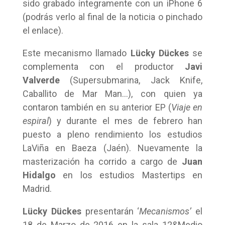
sido grabado íntegramente con un iPhone 6
(podrás verlo al final de la noticia o pinchado
el enlace).
Este mecanismo llamado
Lücky Dückes
se
complementa con el productor
Javi
Valverde
(Supersubmarina, Jack Knife,
Caballito de Mar Man…), con quien ya
contaron también en su anterior EP (
Viaje en
espiral
) y durante el mes de febrero han
puesto a pleno rendimiento los estudios
LaViña en Baeza (Jaén). Nuevamente la
masterización ha corrido a cargo de
Juan
Hidalgo
en los estudios Mastertips en
Madrid.
Lücky Dückes
presentarán ‘
Mecanismos’
el
18 de Marzo de 2016 en la sala 12&Medio