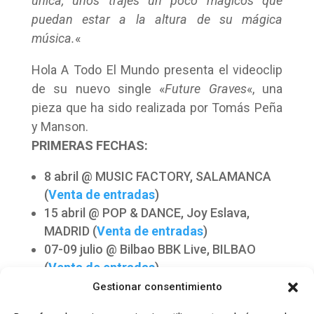
única, unos trajes un poco mágicos que
puedan estar a la altura de su mágica
música.
«
Hola A Todo El Mundo presenta el videoclip
de su nuevo single «
Future Graves
«, una
pieza que ha sido realizada por Tomás Peña
y Manson.
PRIMERAS FECHAS:
8 abril @ MUSIC FACTORY, SALAMANCA
(
Venta de entradas
)
15 abril @ POP & DANCE, Joy Eslava,
MADRID (
Venta de entradas
)
07-09 julio @ Bilbao BBK Live, BILBAO
(
Venta de entradas
)
Gestionar consentimiento