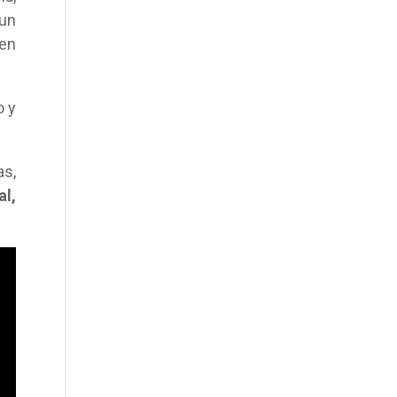
 un
en
o y
as,
al,