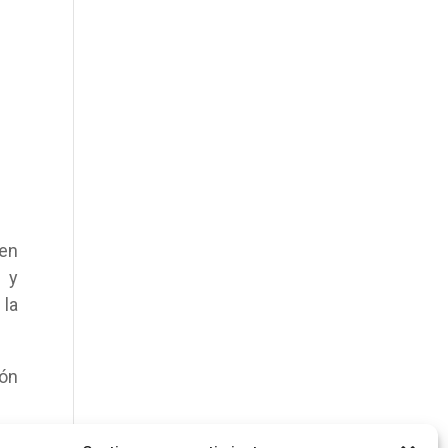
 en
 y
 la
ión