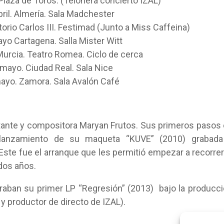
. Plaza de Toros. (Telonera concierto IZAL)
bril. Almería. Sala Madchester
orio Carlos III. Festimad (Junto a Miss Caffeina)
yo Cartagena. Salla Mister Witt
urcia. Teatro Romea. Ciclo de cerca
mayo. Ciudad Real. Sala Nice
ayo. Zamora. Sala Avalón Café
ntante y compositora Maryan Frutos. Sus primeros pasos
l lanzamiento de su maqueta “KUVE” (2010) grabada
Este fue el arranque que les permitió empezar a recorrer
dos años.
raban su primer LP “Regresión” (2013) bajo la producc
 y productor de directo de IZAL).