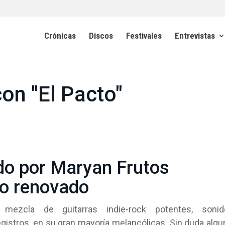
Crónicas
Discos
Festivales
Entrevistas
on "El Pacto"
ado por Maryan Frutos
do renovado
zcla de guitarras indie-rock potentes, sonid
egistros, en su gran mayoría melancólicas. Sin duda algu