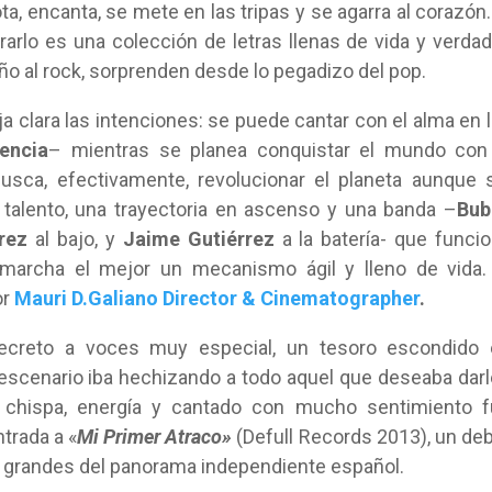
, encanta, se mete en las tripas y se agarra al corazón.
rarlo es una colección de letras llenas de vida y verdad
ño al rock, sorprenden desde lo pegadizo del pop.
a clara las intenciones: se puede cantar con el alma en 
encia
– mientras se planea conquistar el mundo con
sca, efectivamente, revolucionar el planeta aunque 
o talento, una trayectoria en ascenso y una banda –
Bub
rez
al bajo, y
Jaime Gutiérrez
a la batería- que funci
archa el mejor un mecanismo ágil y lleno de vida. 
or
Mauri D.Galiano Director & Cinematographer
.
ecreto a voces muy especial, un tesoro escondido 
 escenario iba hechizando a todo aquel que deseaba dar
n chispa, energía y cantado con mucho sentimiento 
trada a «
Mi Primer Atraco»
(Defull Records 2013), un de
os grandes del panorama independiente español.