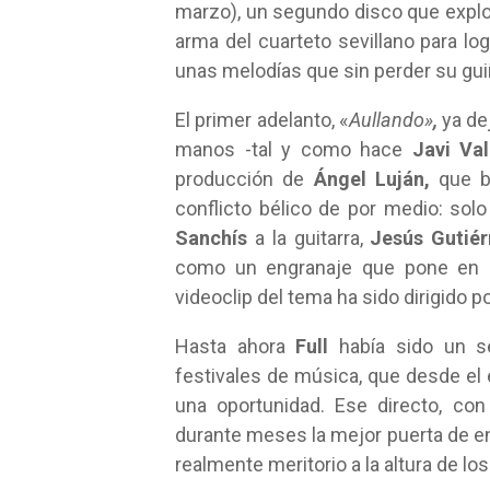
marzo), un segundo disco que explota
arma del cuarteto sevillano para log
unas melodías que sin perder su gui
El primer adelanto, «
Aullando»
,
ya dej
manos -tal y como hace
Javi Val
producción de
Ángel Luján,
que bu
conflicto bélico de por medio: sol
Sanchís
a la guitarra,
Jesús Gutiér
como un engranaje que pone en m
videoclip del tema ha sido dirigido p
Hasta ahora
Full
había sido un s
festivales de música, que desde el
una oportunidad. Ese directo, co
durante meses la mejor puerta de en
realmente meritorio a la altura de l