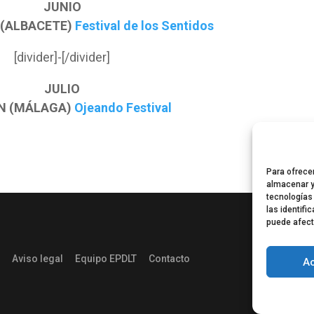
JUNIO
 (ALBACETE)
Festival de los Sentidos
[divider]-[/divider]
JULIO
N (MÁLAGA)
Ojeando Festival
Para ofrece
almacenar y
tecnologías
las identifi
puede afect
Aviso legal
Equipo EPDLT
Contacto
A