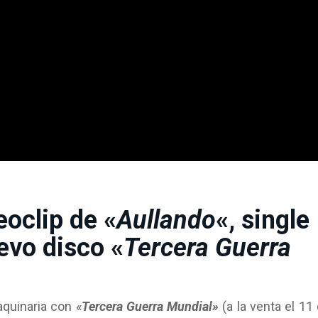
eoclip de «
Aullando
«, single
evo disco «
Tercera Guerra
quinaria con «
Tercera Guerra Mundial»
(a la venta el 11