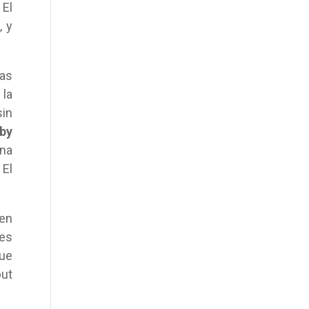
 El
, y
las
 la
sin
by
ona
El
en
les
fue
but