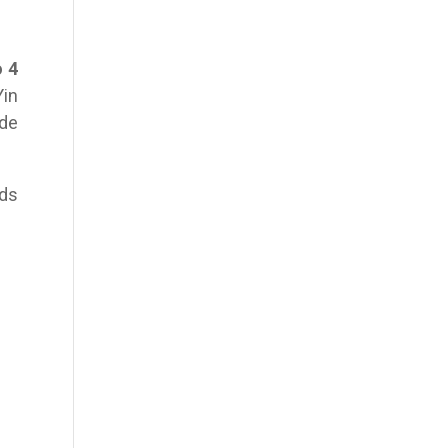
 4
Yin
 de
rds