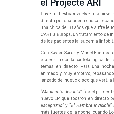
el Projecte ARI
Love of Lesbian
vuelve a subirse 
directo por una buena causa: recau
una chica de 18 años que sufre leuc
CART a Europa, un tratamiento de i
de los pacientes la leucemia linfobl
Con Xavier Sardà y Manel Fuentes 
escenario con la cautela lógica de ll
temas en directo. Para una noche 
animado y muy emotivo, repasando
lanzado del nuevo disco que verá la
“Manifiesto delirista”
fue el primer 
nuevo LP que tocaron en directo p
escapismo”
y “
El Hambre Invisible”
s
más fuertes de la noche, cuando L