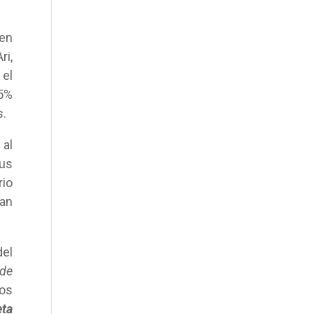
 en
ri,
 el
85%
s.
 al
sus
rio
han
del
 de
tos
eta