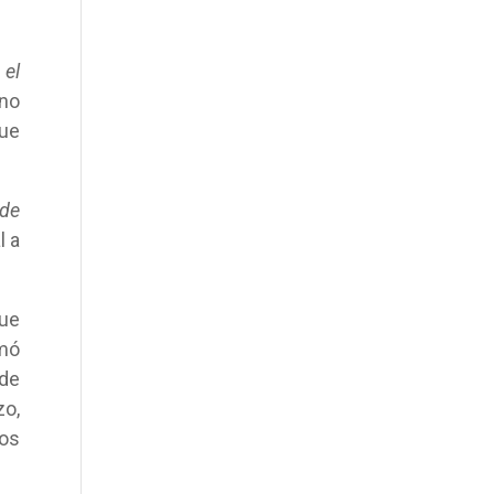
 el
ono
que
 de
l a
que
rmó
de
zo,
mos