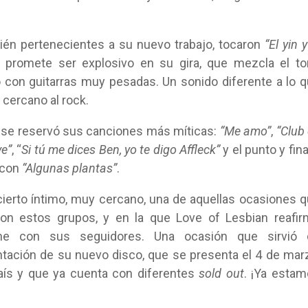
bién pertenecientes a su nuevo trabajo, tocaron
“El yin y
 promete ser explosivo en su gira, que mezcla el t
o con guitarras muy pesadas. Un sonido diferente a lo 
cercano al rock.
an se reservó sus canciones más míticas:
“Me amo”
,
“Club
ve”
, “
Si tú me dices Ben, yo te digo Affleck”
y el punto y fina
 con
“Algunas plantas”
.
cierto íntimo, muy cercano, una de aquellas ocasiones 
con estos grupos, y en la que Love of Lesbian reafi
ene con sus seguidores. Una ocasión que sirvió 
ntación de su nuevo disco, que se presenta el 4 de mar
 país y que ya cuenta con diferentes
sold out
. ¡Ya esta