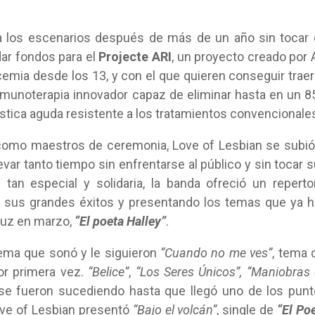
a los escenarios después de más de un año sin tocar
dar fondos para el
Projecte ARI
, un proyecto creado por A
emia desde los 13, y con el que quieren conseguir traer
nmunoterapia innovador capaz de eliminar hasta en un 
ástica aguda resistente a los tratamientos convencionale
como maestros de ceremonia, Love of Lesbian se subió
evar tanto tiempo sin enfrentarse al público y sin tocar 
tan especial y solidaria, la banda ofreció un reperto
 sus grandes éxitos y presentando los temas que ya 
 luz en marzo,
“El poeta Halley”
.
tema que sonó y le siguieron
“Cuando no me ves”
, tema 
or primera vez.
“Belice”
,
“Los Seres Únicos”,
“Maniobras
e fueron sucediendo hasta que llegó uno de los pun
ove of Lesbian presentó
“Bajo el volcán”
, single de
“El Po