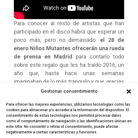
Para conocer al resto de artistas que han
participado en el disco habrá que esperar un
poco más, pero no demasiado:
el 28 de
enero Niños Mutantes ofrecerán una rueda
de prensa en Madrid
para contarlo todo
sobre este regalo que les ha traído 2016, un
año que, hasta hace unas semanas
imaginaban de lo más tranquilo y que, gracias
a un montón de amigos, será sin duda uno de
Gestionar consentimiento
los más emocionantes de su carrera.
Para ofrecer las mejores experiencias, utilizamos tecnologías como las
cookies para almacenar y/o acceder a la información del dispositivo. El
consentimiento de estas tecnologías nos permitirá procesar datos
como el comportamiento de navegación o las identificaciones únicas en
este sitio. No consentir o retirar el consentimiento, puede afectar
negativamente a ciertas características y funciones.