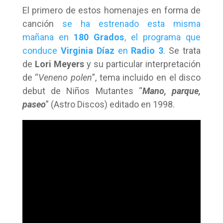
El primero de estos homenajes en forma de
canción
se ha estrenado esta misma
mañana en
180 Grados
, el programa que
conduce
Virginia Díaz
en
Radio 3
.
Se trata
de
Lori Meyers
y su particular interpretación
de “
Veneno polen
”, tema incluido en el disco
debut de Niños Mutantes “
Mano, parque,
paseo
” (Astro Discos) editado en 1998.