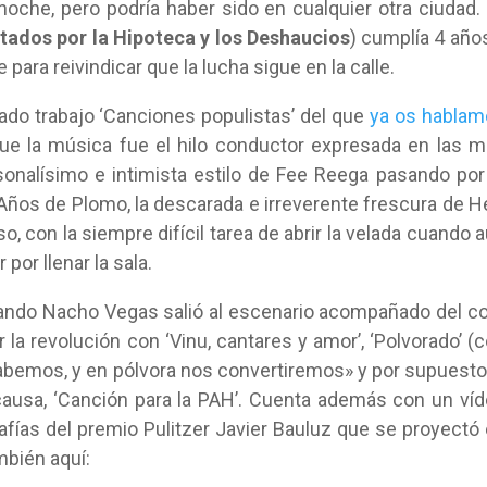
 anoche, pero podría haber sido en cualquier otra ciudad.
tados por la Hipoteca y los Deshaucios
) cumplía 4 año
para reivindicar que la lucha sigue en la calle.
nado trabajo ‘Canciones populistas’ del que
ya os hablam
que la música fue el hilo conductor expresada en las 
sonalísimo e intimista estilo de Fee Reega pasando por
Años de Plomo, la descarada e irreverente frescura de H
 con la siempre difícil tarea de abrir la velada cuando 
por llenar la sala.
cuando Nacho Vegas salió al escenario acompañado del c
r la revolución con ‘Vinu, cantares y amor’, ‘Polvorado’ (
abemos, y en pólvora nos convertiremos» y por supuesto
 causa, ‘Canción para la PAH’. Cuenta además con un ví
fías del premio Pulitzer Javier Bauluz que se proyectó
mbién aquí: