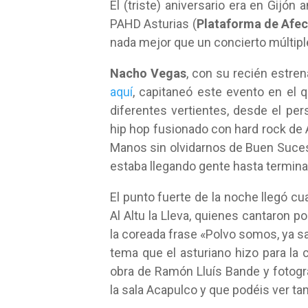
El (triste) aniversario era en Gijón
PAHD Asturias (
Plataforma de Afec
nada mejor que un concierto múltiple 
Nacho Vegas
, con su recién estre
aquí
, capitaneó este evento en el 
diferentes vertientes, desde el per
hip hop fusionado con hard rock de 
Manos sin olvidarnos de Buen Suceso,
estaba llegando gente hasta terminar 
El punto fuerte de la noche llegó 
Al Altu la Lleva, quienes cantaron po
la coreada frase «Polvo somos, ya s
tema que el asturiano hizo para la
obra de Ramón Lluís Bande y fotogra
la sala Acapulco y que podéis ver ta