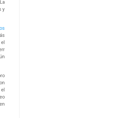
 La
s y
os
más
 el
err
aún
oro
con
 el
deo
 en