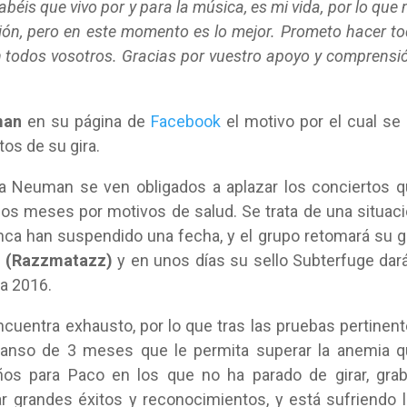
béis que vivo por y para la música, es mi vida, por lo que
ón, pero en este momento es lo mejor.
Prometo hacer t
n todos vosotros.
Gracias por vuestro apoyo y comprensi
man
en su página de
Facebook
el motivo por el cual se
tos de su gira.
a Neuman se ven obligados a aplazar los conciertos 
os meses por motivos de salud. Se trata de una situac
a han suspendido una fecha, y el grupo retomará su g
a (Razzmatazz)
y en unos días su sello Subterfuge dar
a 2016.
ncuentra exhausto, por lo que tras las pruebas pertinen
anso de 3 meses que le permita superar la anemia q
os para Paco en los que no ha parado de girar, grab
r grandes éxitos y reconocimientos, y está sufriendo 