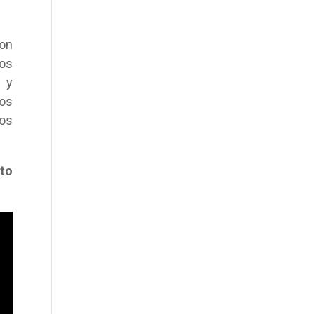
con
cos
o y
los
os
ito