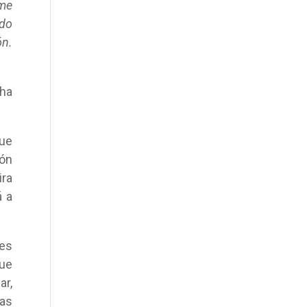
 me
odo
ón.
 ha
que
ión
ira
á a
tes
ue
ar,
las