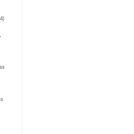
4)
,
ras
os