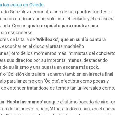
Alfredo González demuestra uno de sus puntos fuertes, a
 con un crudo arranque solo ante el teclado y el
crescend
 banda. Con un
gusto exquisito para mostrar una
, sin esconderse.
res de la talla de ‘
Wikileaks’, que en su día cantara
s escuchar en el disco al artista madrileño
otones’, otro de los momentos más intimistas del concierto
 para sus directos por su impronta intensa, destacando
és de su lirismo y una puesta en escena más rock.
 o ‘Colisión de trailers’ sonaron también en la recta final
io para lanzarse con ‘Ódiote’, efectista como pocas y
l de entender tratándose de temas tan universales como,
ar ‘
Hasta las manos
‘ aunque el último bocado de aire fu
s de su nuevo trabajo, ‘Afuera todos roban’, en el que s