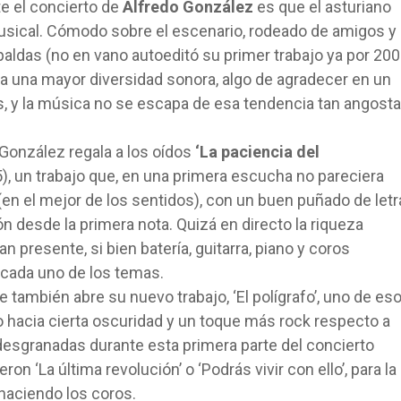
e el concierto de
Alfredo González
es que el asturiano
usical. Cómodo sobre el escenario, rodeado de amigos y
aldas (no en vano autoeditó su primer trabajo ya por 200
 a una mayor diversidad sonora, algo de agradecer en un
, y la música no se escapa de esa tendencia tan angosta
onzález regala a los oídos
‘La paciencia del
, un trabajo que, en una primera escucha no pareciera
 (en el mejor de los sentidos), con un buen puñado de let
ón desde la primera nota. Quizá en directo la riqueza
n presente, si bien batería, guitarra, piano y coros
 cada uno de los temas.
 también abre su nuevo trabajo, ‘El polígrafo’, uno de es
 hacia cierta oscuridad y un toque más rock respecto a
desgranadas durante esta primera parte del concierto
n ‘La última revolución’ o ‘Podrás vivir con ello’, para la
haciendo los coros.