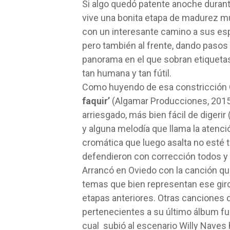
Si algo quedó patente anoche durant
vive una bonita etapa de madurez m
con un interesante camino a sus esp
pero también al frente, dando pasos
panorama en el que sobran etiquetas
tan humana y tan fútil.
Como huyendo de esa constricción G
faquir’
(Algamar Producciones, 2015)
arriesgado, más bien fácil de digerir
y alguna melodía que llama la atenci
cromática que luego asalta no esté ta
defendieron con corrección todos y
Arrancó en Oviedo con la canción que
temas que bien representan ese giro
etapas anteriores. Otras canciones 
pertenecientes a su último álbum fuero
cual subió al escenario Willy Naves 