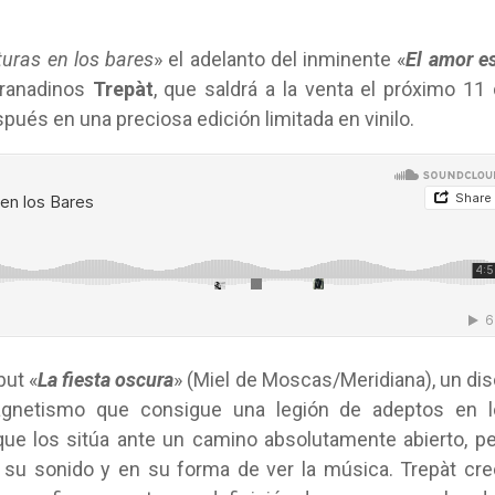
turas en los bares
» el adelanto del inminente «
El amor e
granadinos
Trepàt
, que saldrá a la venta el próximo 11
ués en una preciosa edición limitada en vinilo.
ut «
La fiesta oscura
» (Miel de Moscas/Meridiana), un di
magnetismo que consigue una legión de adeptos en l
ue los sitúa ante un camino absolutamente abierto, p
 su sonido y en su forma de ver la música. Trepàt cr