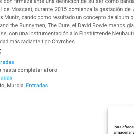
as con firmeza ante una definición de su ser como banda
el de Moscas), durante 2015 comienza la gestación de 
os Muniz, dando como resultado un concepto de álbum 
and the Bunnymen, The Cure, el David Bowie menos gl
use, con una instrumentación a lo Einstürzende Neubaut
idad más radiante tipo Chvrches.
:
tradas
s hasta completar aforo.
radas
o, Murcia.
Entradas
Para ofrece
almacenar y