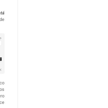
stá
 de
sco
os
ero
ece