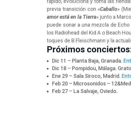
rápido, evoluciona y toma las riend
previa transición con «
Caballo
» (Mi
amor está en la Tierra
» junto a Marc
puede sonar a una mezcla de Echo 
los Radiohead del Kid A o Beach Ho
toques de B.Fleischmann y la actual
Próximos conciertos
Dic 11 – Planta Baja, Granada.
En
Dic 18 – Pompidou, Málaga. Grati
Ene 29 – Sala Siroco, Madrid.
Ent
Feb 20 – Microsonidos – 12&Medi
Feb 27 – La Salvaje, Oviedo.