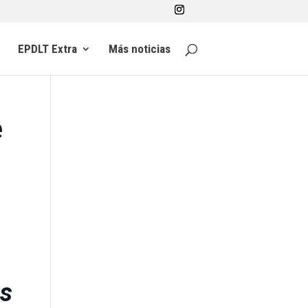
EPDLT Extra
Más noticias
e
s