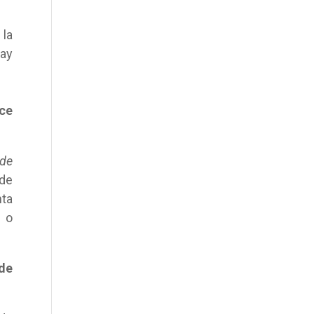
 la
hay
ce
 de
 de
nta
 o
de