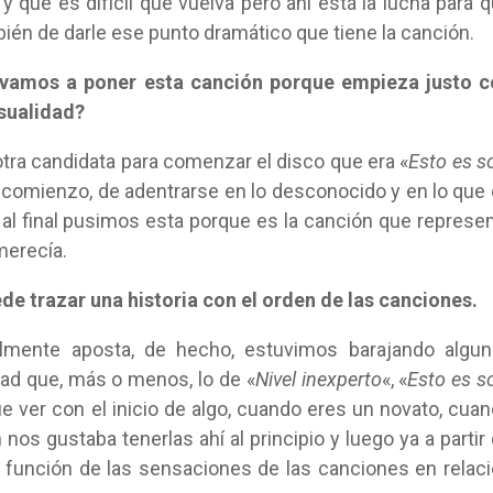
y que es difícil que vuelva pero ahí está la lucha para 
én de darle ese punto dramático que tiene la canción.
«vamos a poner esta canción porque empieza justo c
asualidad?
otra candidata para comenzar el disco que era «
Esto es s
comienzo, de adentrarse en lo desconocido y en lo que
 al final pusimos esta porque es la canción que represe
merecía.
uede trazar una historia con el orden de las canciones.
talmente aposta, de hecho, estuvimos barajando algu
dad que, más o menos, lo de «
Nivel inexperto
«, «
Esto es s
ue ver con el inicio de algo, cuando eres un novato, cua
os gustaba tenerlas ahí al principio y luego ya a partir
 función de las sensaciones de las canciones en relac