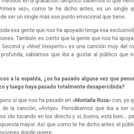
metidos en la grabación tampoco sabemos lo que hem
Primera vez
«, como te he dicho antes, es un single 
ede ser un single más ese punto emocional que tiene.
 toda esa gente que nos ha apoyado tenga esa exclusivi
nciones. También es cierto que la gente que nos ha apoy
o Second y «
Nivel Inexperto
» es una canción muy del ro
profunda, sabíamos que iba a gustar al público que 
cos a la espalda, ¿os ha pasado alguna vez que pens
azo y luego haya pasado totalmente desapercibida?
 pero sí que nos ha pasado en «
Montaña Rusa
» con, ya 
de la canción, «
Antiyo
«. Pensábamos que iba a ser u
 ido tocando en los directo y sí, bueno, está bien… p
spuesta mayor. Así que como te he dicho antes el públ
canciones donde quiere.