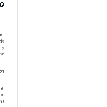
o
ng,
cia
n y
ino
nos
 el
que
una