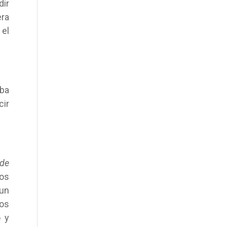
dir
era
 el
iba
cir
 de
hos
 un
mos
o y