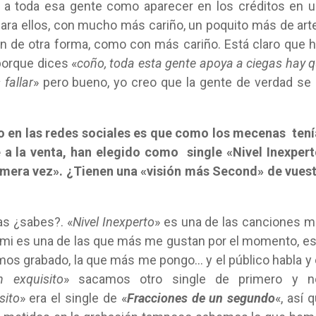
o a toda esa gente como aparecer en los créditos en 
para ellos, con mucho más cariño, un poquito más de art
en de otra forma, como con más cariño. Está claro que 
porque dices «
coño, toda esta gente apoya a ciegas hay 
fallar
» pero bueno, yo creo que la gente de verdad se
 en las redes sociales es que como los mecenas ten
e a la venta, han elegido como single «Nivel Inexper
Primera vez». ¿Tienen una «visión más Second» de vues
as ¿sabes?. «
Nivel Inexperto
» es una de las canciones 
 mi es una de las que más me gustan por el momento, es
os grabado, la que más me pongo… y el público habla y
n exquisito
» sacamos otro single de primero y n
sito
» era el single de «
Fracciones de un segundo
«, así 