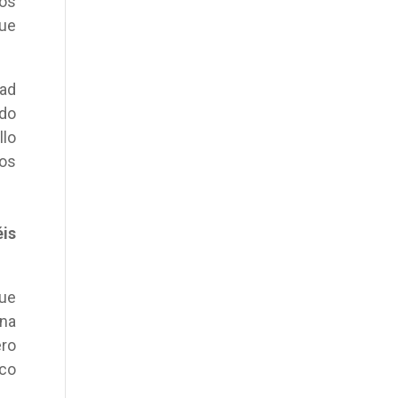
os
que
dad
ado
llo
nos
éis
que
na
ero
ico