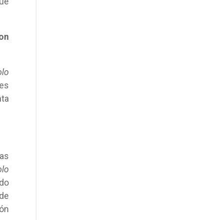
que
on
olo
 es
nta
nas
olo
ndo
 de
ión