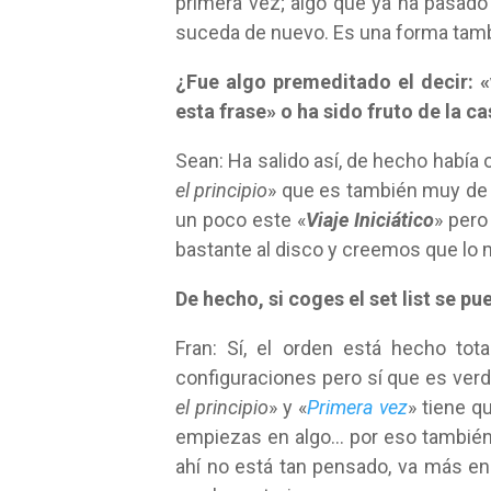
primera vez; algo que ya ha pasado 
suceda de nuevo. Es una forma tambi
¿Fue algo premeditado el decir: 
esta frase» o ha sido fruto de la c
Sean: Ha salido así, de hecho había 
el principio
» que es también muy de 
un poco este «
Viaje Iniciático
» pero
bastante al disco y creemos que lo 
De hecho, si coges el set list se p
Fran: Sí, el orden está hecho to
configuraciones pero sí que es ver
el principio
» y «
Primera vez
» tiene q
empiezas en algo… por eso también n
ahí no está tan pensado, va más en