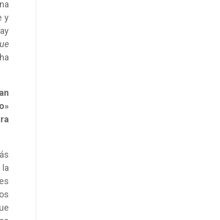
una
e y
hay
que
 ha
ían
to»
tra
más
 la
 es
os
que