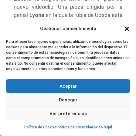
nuevo videoclip. Una pieza dirigida por la
genial
Lyona
en la que la rubia de Ubeda está
acompañada por
Alex Maruny
(«El Barco»,
Gestionar consentimiento
«Tres metros sobre el Cielo»).
Para ofrecer las mejores experiencias, utilizamos tecnologías como las
cookies para almacenar y/o acceder a la información del dispositivo. El
consentimiento de estas tecnologías nos permitirá procesar datos
como el comportamiento de navegación o las identificaciones únicas en
este sitio. No consentir o retirar el consentimiento, puede afectar
negativamente a ciertas características y funciones.
© 2024 El Perfil de la Tostada
Política de privacidad
Política de Cookies
Aviso legal
Equipo EPDLT
Contacto
Aceptar
Denegar
Ver preferencias
Política de Cookies
Política de privacidad
Aviso legal