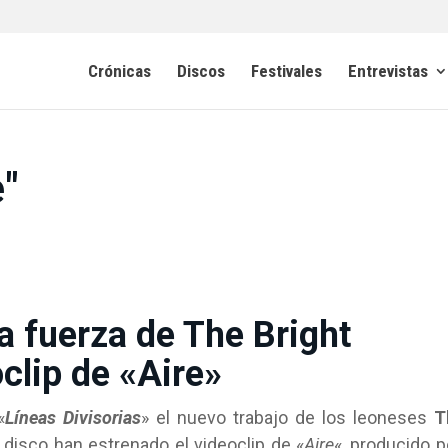
Crónicas
Discos
Festivales
Entrevistas
e"
a fuerza de The Bright
oclip de «Aire»
«
Líneas Divisorias
» el nuevo trabajo de los leoneses
T
l disco han estrenado el videoclip de «
Aire
«, producido 