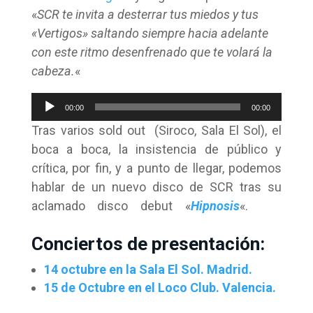
«
SCR te invita a desterrar tus miedos y tus
«Vertigos» saltando siempre hacia adelante
con este ritmo desenfrenado que te volará la
cabeza.
«
Reproductor
00:00
00:00
de
Tras varios sold out (Siroco, Sala El Sol), el
audio
boca a boca, la insistencia de público y
crítica,
por fin, y a punto de llegar, podemos
hablar de un nuevo disco de SCR tras su
aclamado disco debut «
Hipnosis
«.
tras
su aclamado debut
Hipnosis
.
Conciertos de presentación:
14 octubre en la Sala El Sol. Madrid.
15 de Octubre en el Loco Club. Valencia.