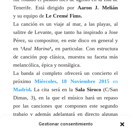
Tenerife. Está dirigido por
Aaron J. Melián
y su equipo de
Le Cremé Fims.
La canción es un viaje al mar, a las playas, al
salitre de Levante, que tanto ha inspirado a Jose
Pérez, su compositor, en este disco en general y
en
‘
Azul Marina
‘,
en particular. Con estructura
de canción pop clásica, muestra su faceta más
melancólica, épica y nostálgica.
La banda al completo ofrecerá un concierto el
próximo
Miércoles, 18 Noviembre 2015
en
Madrid
.
La cita será en la
Sala Siroco
(C/San
Dimas, 3), en la que el músico hará un repaso
por las canciones que componen este segundo
trabajo y además adelantará en directo algunas
de las canciones nuevas en las que está
Gestionar consentimiento
trabajando estos días a fondo en el estudio.