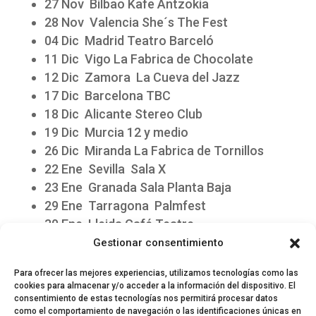
27 Nov Bilbao Kafe Antzokia
28 Nov Valencia She´s The Fest
04 Dic Madrid Teatro Barceló
11 Dic Vigo La Fabrica de Chocolate
12 Dic Zamora La Cueva del Jazz
17 Dic Barcelona TBC
18 Dic Alicante Stereo Club
19 Dic Murcia 12 y medio
26 Dic Miranda La Fabrica de Tornillos
22 Ene Sevilla Sala X
23 Ene Granada Sala Planta Baja
29 Ene Tarragona Palmfest
30 Ene Lleida Café Teatre
05 Feb Zaragoza Las Armas
Gestionar consentimiento
Para ofrecer las mejores experiencias, utilizamos tecnologías como las
cookies para almacenar y/o acceder a la información del dispositivo. El
consentimiento de estas tecnologías nos permitirá procesar datos
como el comportamiento de navegación o las identificaciones únicas en