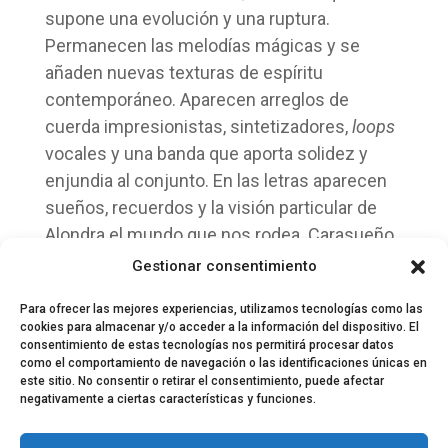
supone una evolución y una ruptura.
Permanecen las melodías mágicas y se
añaden nuevas texturas de espíritu
contemporáneo. Aparecen arreglos de
cuerda impresionistas, sintetizadores,
loops
vocales y una banda que aporta solidez y
enjundia al conjunto. En las letras aparecen
sueños, recuerdos y la visión particular de
Alondra el mundo que nos rodea. Carasueño
ha sido el encargado de mezclar el LP con su
Gestionar consentimiento
creatividad y solvencia habitual.
Para ofrecer las mejores experiencias, utilizamos tecnologías como las
cookies para almacenar y/o acceder a la información del dispositivo. El
consentimiento de estas tecnologías nos permitirá procesar datos
como el comportamiento de navegación o las identificaciones únicas en
este sitio. No consentir o retirar el consentimiento, puede afectar
negativamente a ciertas características y funciones.
© 2024 El Perfil de la Tostada
Política de privacidad
Política de Cookies