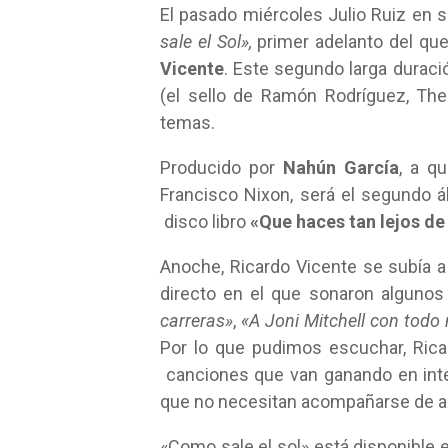
El pasado miércoles Julio Ruiz en 
sale el Sol»,
primer adelanto del qu
Vicente
. Este segundo larga duraci
(el sello de Ramón Rodríguez, Th
temas.
Producido por
Nahún García
, a q
Francisco Nixon, será el segundo á
disco libro
«Que haces tan lejos de
Anoche, Ricardo Vicente se subía 
directo en el que sonaron alguno
carreras»
,
«A Joni Mitchell con todo
Por lo que pudimos escuchar, Ricar
canciones que van ganando en inte
que no necesitan acompañarse de art
«Como sale el sol» está disponible 