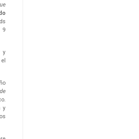
ue
do
rds
 9
y y
 el
eño
 de
co.
s y
cos
bre