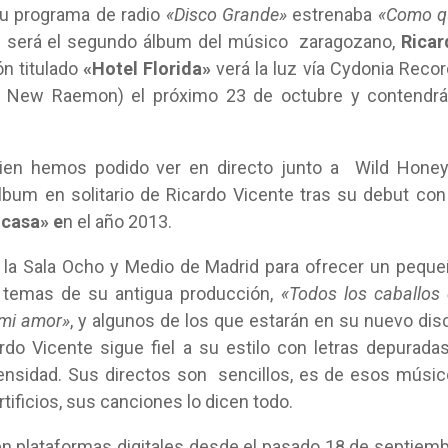
su programa de radio
«Disco Grande»
estrenaba
«Como q
e será el segundo álbum del músico zaragozano,
Ricar
ón titulado
«Hotel Florida»
verá la luz vía Cydonia Reco
e New Raemon) el próximo 23 de octubre y contendrá
uien hemos podido ver en directo junto a Wild Hone
lbum en solitario de Ricardo Vicente tras su debut con
 casa» e
n el año 2013.
a la Sala Ocho y Medio de Madrid para ofrecer un pequ
s temas de su antigua producción,
«Todos los caballos
 mi amor»
, y algunos de los que estarán en su nuevo dis
do Vicente sigue fiel a su estilo con letras depurada
nsidad. Sus directos son sencillos, es de esos músi
ificios, sus canciones lo dicen todo.
en plataformas digitales desde el pasado 18 de septiem