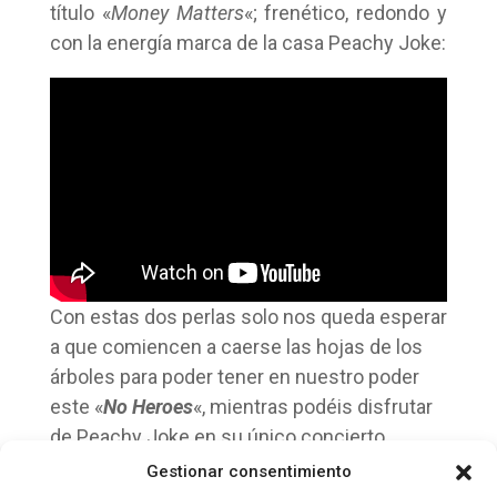
título «
Money Matters
«; frenético, redondo y
con la energía marca de la casa Peachy Joke:
Con estas dos perlas solo nos queda esperar
a que comiencen a caerse las hojas de los
árboles para poder tener en nuestro poder
este «
No Heroes
«, mientras podéis disfrutar
de Peachy Joke en su único concierto
veraniego en el
Mundaka Festival
.
Gestionar consentimiento