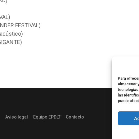
RD)
VAL)
NDER FESTIVAL)
 acústico)
GIGANTE)
Para ofrece
almacenar y
tecnologías
las identifi
puede afect
Aviso legal
Equipo EPDLT
Contacto
A