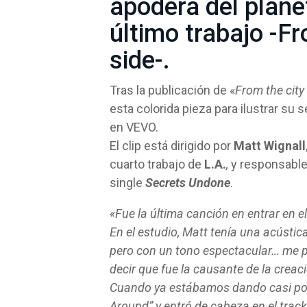
apodera del plane
último trabajo -Fr
side-.
Tras la publicación de «
From the city
esta colorida pieza para ilustrar su 
en VEVO.
El clip está dirigido por
Matt Wignall
cuarto trabajo de
L.A.
,
y responsable 
single
Secrets Undone
.
«Fue la última canción en entrar en el
En el estudio, Matt tenía una acústic
pero con un tono espectacular… me p
decir que fue la causante de la creac
Cuando ya estábamos dando casi por 
Around” y entró de cabeza en el trackl