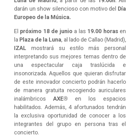
Luna de Madrid
, a partir de las
19:00h
. Allí
darán un show silencioso con motivo del
Día
Europeo de la Música.
El
próximo 18 de junio
a las
19.00 horas
en
la
Plaza de la Luna
, al lado de Callao (Madrid),
IZAL
mostrará su estilo más personal
interpretando sus mejores temas dentro de
una espectacular caja traslúcida e
insonorizada. Aquellos que quieran disfrutar
de este innovador concierto podrán hacerlo
de manera gratuita recogiendo auriculares
inalámbricos
AXE®
en los espacios
habilitados. Además, 4 afortunados tendrán
la exclusiva oportunidad de conocer a los
integrantes del grupo en persona tras el
concierto.