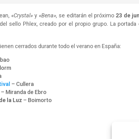
ean, «
Crystal»
y «
Bena»,
se editarán el próximo
23 de ju
del sello Phlex, creado por el propio grupo. La portada
ienen cerrados durante todo el verano en España:
lbao
dorm
a
ival
– Cullera
– Miranda de Ebro
de la Luz
– Boimorto