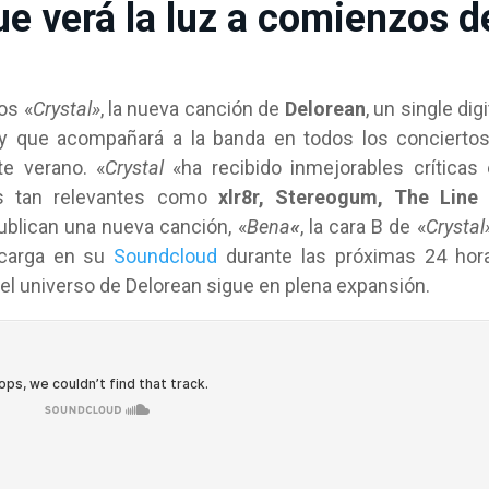
ue verá la luz a comienzos d
os «
Crystal»
, la nueva canción de
Delorean
, un single digi
 y que acompañará a la banda en todos los concierto
te verano. «
Crystal
«ha recibido inmejorables críticas
es tan relevantes como
xlr8r, Stereogum, The Line 
ublican una nueva canción, «
Bena
«
, la cara B de «
Crystal
scarga en su
Soundcloud
durante las próximas 24 hor
 el universo de Delorean sigue en plena expansión.