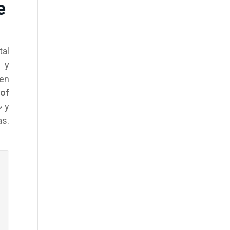
e
tal
s y
 en
of
»
y
as.