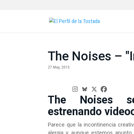
The Noises – "I
27 May, 2015
The Noises s
estrenando videoc
Parece que la incontinencia creat
alergia y aunque estemos apunto 