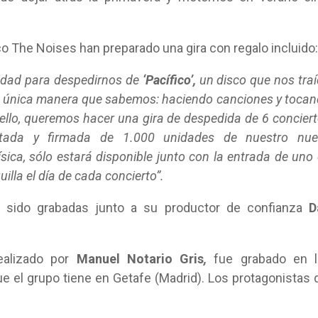
co The Noises han preparado una gira con regalo incluido:
idad para despedirnos de
‘Pacífico’,
un disco que nos tra
la única manera que sabemos: haciendo canciones y toca
 ello, queremos hacer una gira de despedida de 6 concier
tada y firmada de 1.000 unidades de nuestro nue
ísica, sólo estará disponible junto con la entrada de uno
illa el día de cada concierto”.
n sido grabadas junto a su productor de confianza
D
alizado por
Manuel Notario Gris
,
fue grabado en l
e el grupo tiene en Getafe (Madrid). Los protagonistas 