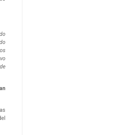
ído
ndo
tos
vo
 de
an
as
del