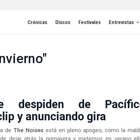
Crónicas
Discos
Festivales
Entrevistas
nvierno"
e despiden de Pacífic
lip y anunciando gira
iva de
The Noises
está en pleno apogeo, como la mald
de dejar atrás la primavera y meternos en verano el