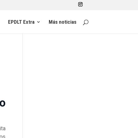
EPDLT Extra
Más noticias
o
ita
los