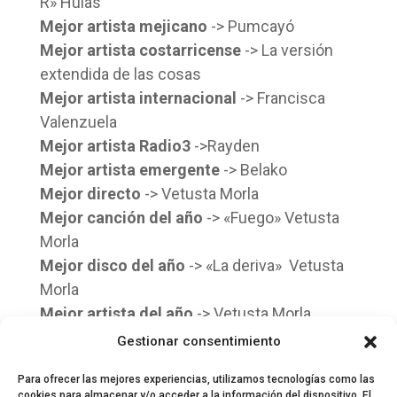
R» Huias
Mejor artista mejicano
-> Pumcayó
Mejor artista costarricense
-> La versión
extendida de las cosas
Mejor artista internacional
-> Francisca
Valenzuela
Mejor artista Radio3
->Rayden
Mejor artista emergente
-> Belako
Mejor directo
-> Vetusta Morla
Mejor canción del año
-> «Fuego» Vetusta
Morla
Mejor disco del año
-> «La deriva» Vetusta
Morla
Mejor artista del año
-> Vetusta Morla
Premio de honor Mario Pacheco
-> Juan
Gestionar consentimiento
Claudio Cifuentes ‘Cifu’
Para ofrecer las mejores experiencias, utilizamos tecnologías como las
cookies para almacenar y/o acceder a la información del dispositivo. El