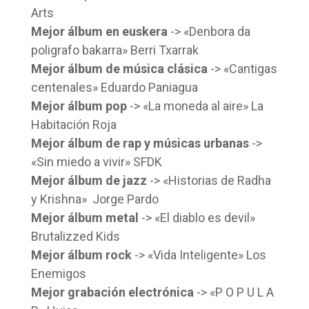
Arts
Mejor álbum en euskera
-> «Denbora da
poligrafo bakarra» Berri Txarrak
Mejor álbum de música clásica
-> «Cantigas
centenales» Eduardo Paniagua
Mejor álbum pop
-> «La moneda al aire» La
Habitación Roja
Mejor álbum de rap y músicas urbanas
->
«Sin miedo a vivir» SFDK
Mejor álbum de jazz
-> «Historias de Radha
y Krishna» Jorge Pardo
Mejor álbum metal
-> «El diablo es devil»
Brutalizzed Kids
Mejor álbum rock
-> «Vida Inteligente» Los
Enemigos
Mejor grabación electrónica
-> «P O P U L A