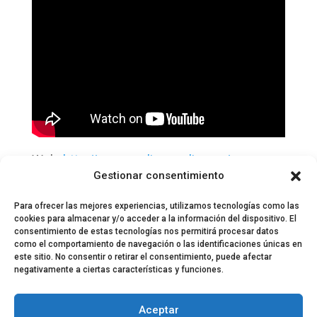
Web:
http://www.molina-molina.es/
Gestionar consentimiento
Twitter:
@soymolinamolina
Para ofrecer las mejores experiencias, utilizamos tecnologías como las
cookies para almacenar y/o acceder a la información del dispositivo. El
consentimiento de estas tecnologías nos permitirá procesar datos
como el comportamiento de navegación o las identificaciones únicas en
este sitio. No consentir o retirar el consentimiento, puede afectar
negativamente a ciertas características y funciones.
© 2024 El Perfil de la Tostada
Política de privacidad
Política de Cookies
Aceptar
Aviso legal
Equipo EPDLT
Contacto