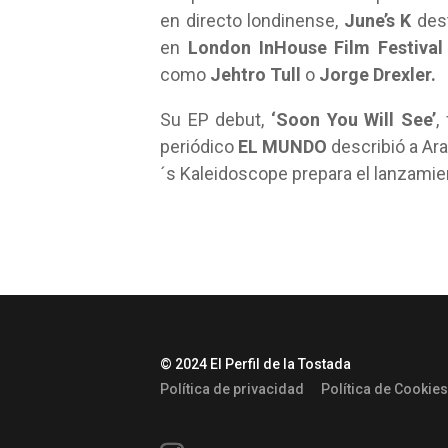
en directo londinense,
June’s K
des
en
London InHouse Film Festival
como
Jehtro Tull
o
Jorge Drexler.
Su EP debut,
‘Soon You Will See’
,
periódico
EL MUNDO
describió a Ar
´s Kaleidoscope prepara el lanzamie
© 2024 El Perfil de la Tostada
Política de privacidad
Política de Cookies