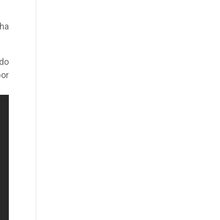
 ha
ado
por