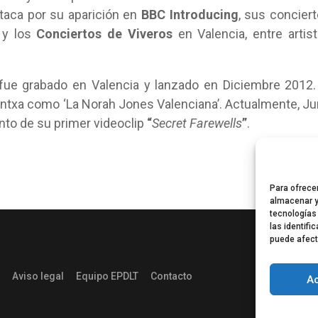
taca por su aparición en
BBC Introducing
, sus concier
y los
Conciertos de Viveros
en Valencia, entre artis
 fue grabado en Valencia y lanzado en Diciembre 2012.
antxa como ‘La Norah Jones Valenciana’. Actualmente, J
nto de su primer videoclip
“
Secret Farewells
”
.
Para ofrece
almacenar y
tecnologías
las identifi
puede afect
Aviso legal
Equipo EPDLT
Contacto
A