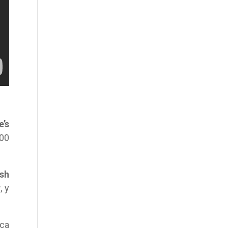
’s
000
sh
r
, y
ica