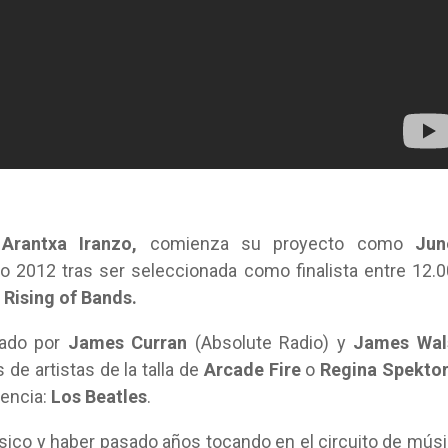
Arantxa Iranzo,
comienza su proyecto como
June
o 2012 tras ser seleccionada como finalista entre 12.
Rising of Bands.
rado por
James Curran
(Absolute Radio) y
James Wal
 de artistas de la talla de
Arcade Fire
o
Regina Spekto
uencia:
Los Beatles
.
sico y haber pasado años tocando en el circuito de mús