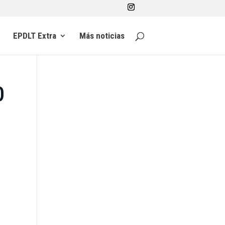
EPDLT Extra
Más noticias
0
n