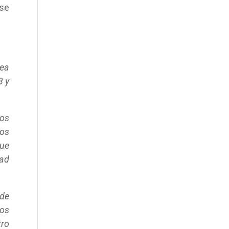
se
dea
8 y
los
mos
que
tad
 de
os
tro