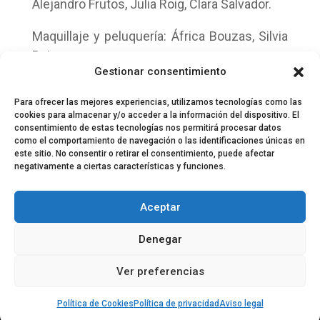
Alejandro Frutos, Julia Roig, Clara Salvador.
Maquillaje y peluquería: África Bouzas, Silvia
Ruiz.
Gestionar consentimiento
Foto fija: Valeria Jiménez.
Para ofrecer las mejores experiencias, utilizamos tecnologías como las
cookies para almacenar y/o acceder a la información del dispositivo. El
consentimiento de estas tecnologías nos permitirá procesar datos
como el comportamiento de navegación o las identificaciones únicas en
este sitio. No consentir o retirar el consentimiento, puede afectar
negativamente a ciertas características y funciones.
© 2024 El Perfil de la Tostada
Política de privacidad
Política de Cookies
Aceptar
Aviso legal
Equipo EPDLT
Contacto
Denegar
Ver preferencias
Política de Cookies
Política de privacidad
Aviso legal