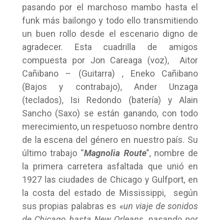
pasando por el marchoso mambo hasta el
funk más bailongo y todo ello transmitiendo
un buen rollo desde el escenario digno de
agradecer. Esta cuadrilla de amigos
compuesta por Jon Careaga (voz), Aitor
Cañibano – (Guitarra) , Eneko Cañibano
(Bajos y contrabajo), Ander Unzaga
(teclados), Isi Redondo (batería) y Alain
Sancho (Saxo) se están ganando, con todo
merecimiento, un respetuoso nombre dentro
de la escena del género en nuestro país. Su
último trabajo “
Magnolia Route
”, nombre de
la primera carretera asfaltada que unió en
1927 las ciudades de Chicago y Gulfport, en
la costa del estado de Mississippi, según
sus propias palabras es «
un viaje de sonidos
de Chicago hasta New Orleans, pasando por