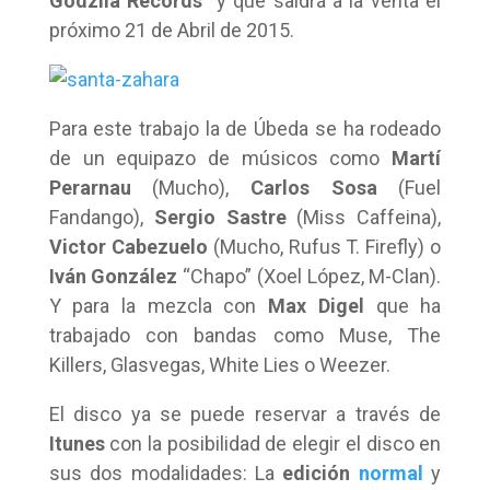
Godzila Records
y que saldrá a la venta el
próximo 21 de Abril de 2015.
Para este trabajo la de Úbeda se ha rodeado
de un equipazo de músicos como
Martí
Perarnau
(Mucho),
Carlos Sosa
(Fuel
Fandango),
Sergio Sastre
(Miss Caffeina),
Victor Cabezuelo
(Mucho, Rufus T. Firefly) o
Iván González
“Chapo” (Xoel López, M-Clan).
Y para la mezcla con
Max Digel
que ha
trabajado con bandas como Muse, The
Killers, Glasvegas, White Lies o Weezer.
El disco ya se puede reservar a través de
Itunes
con la posibilidad de elegir el disco en
sus dos modalidades: La
edición
normal
y