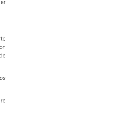
der
rte
ión
 de
los
bre