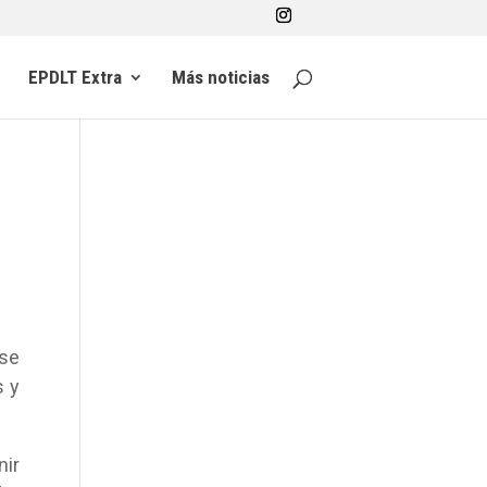
EPDLT Extra
Más noticias
 se
s y
nir