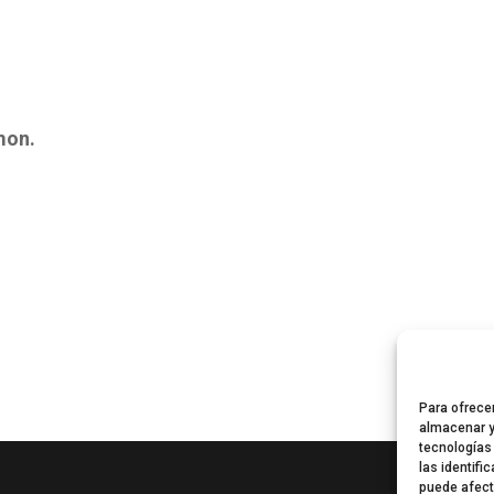
mon.
s
Para ofrece
almacenar y
tecnologías
las identifi
puede afect