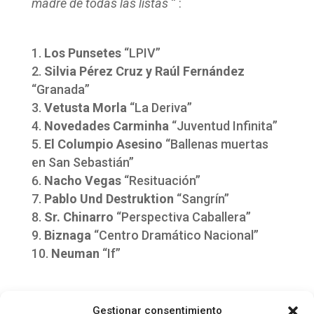
madre de todas las listas
“ :
Los Punsetes
“LPIV”
Silvia Pérez Cruz y Raúl Fernández
“Granada”
Vetusta Morla
“La Deriva”
Novedades Carminha
“Juventud Infinita”
El Columpio Asesino
“Ballenas muertas
en San Sebastián”
Nacho Vegas
“Resituación”
Pablo Und Destruktion
“Sangrín”
Sr. Chinarro
“Perspectiva Caballera”
Biznaga
“Centro Dramático Nacional”
Neuman
“If”
Puedes consultar el resto de la lista en su
Gestionar consentimiento