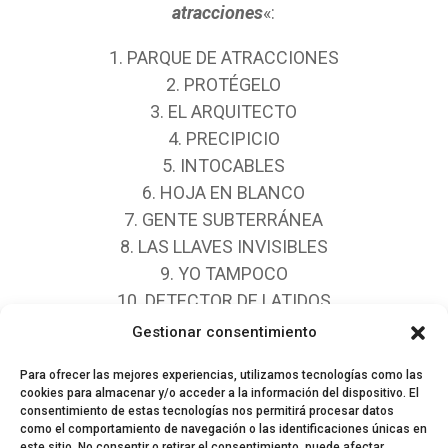
atracciones
«:
1. PARQUE DE ATRACCIONES
2. PROTÉGELO
3. EL ARQUITECTO
4. PRECIPICIO
5. INTOCABLES
6. HOJA EN BLANCO
7. GENTE SUBTERRÁNEA
8. LAS LLAVES INVISIBLES
9. YO TAMPOCO
10. DETECTOR DE LATIDOS
11. LAS 4000 ISLAS
Gestionar consentimiento
12. RESPIRA
Para ofrecer las mejores experiencias, utilizamos tecnologías como las
cookies para almacenar y/o acceder a la información del dispositivo. El
consentimiento de estas tecnologías nos permitirá procesar datos
como el comportamiento de navegación o las identificaciones únicas en
este sitio. No consentir o retirar el consentimiento, puede afectar