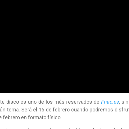
 este disco es uno de los más reservados de
Fnac.es
, sin
gún tema. Será el 16 de febrero cuando podremos disfru
de febrero en formato físico.