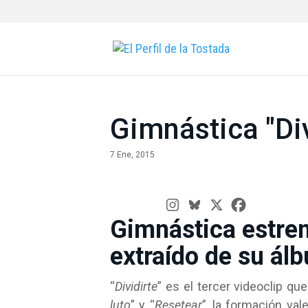
Gimnástica "Div
7 Ene, 2015
Gimnástica estrena
extraído de su á
“
Dividirte
” es el tercer videoclip qu
luto
” y “
Resetear
”, la formación va