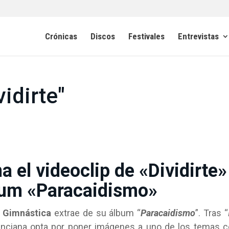
Crónicas
Discos
Festivales
Entrevistas
idirte"
 el videoclip de «Dividirte»
lbum «Paracaidismo»
e
Gimnástica
extrae de su álbum “
Paracaidismo
”. Tras “
lenciana opta por poner imágenes a uno de los temas 