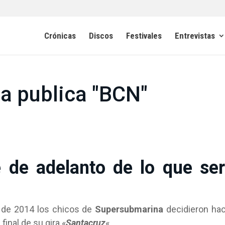
Crónicas
Discos
Festivales
Entrevistas
a publica "BCN"
e de adelanto de lo que se
 de 2014 los chicos de
Supersubmarina
decidieron ha
final de su gira «
Santacruz
«.