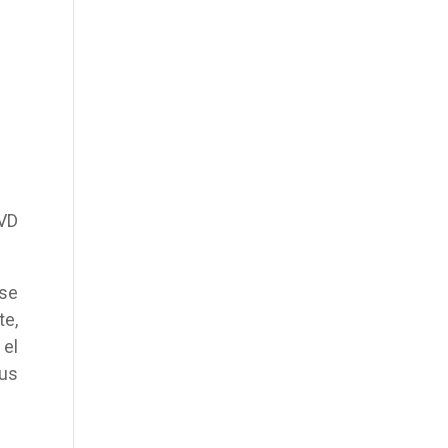
DVD
se
te,
 el
sus