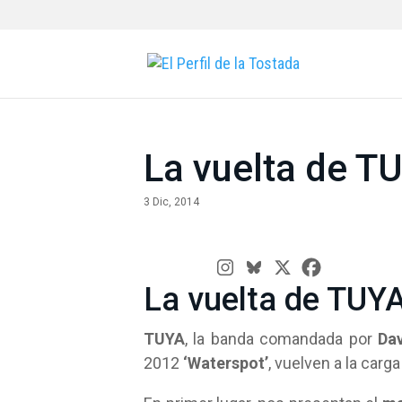
La vuelta de T
3 Dic, 2014
La vuelta de TUY
TUYA
, la banda comandada por
Da
2012
‘Waterspot’
, vuelven a la car