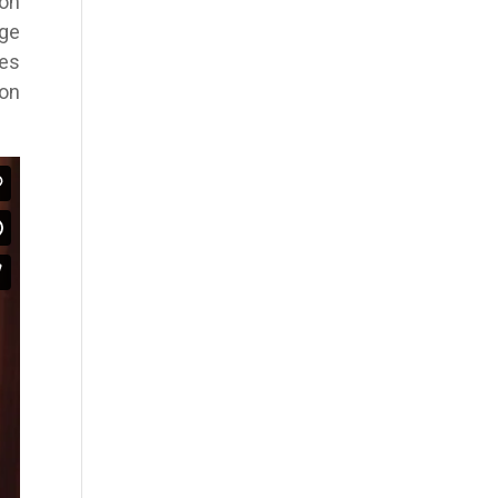
jón
ge
res
ron