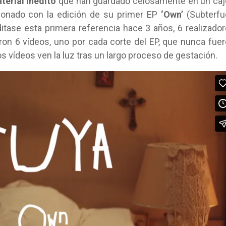
terial inédito
que han guardado celosamente en un ca
ionado con la edición de su primer EP
‘Own’
(Subterfu
itase esta primera referencia hace 3 años, 6 realizado
ron 6 vídeos, uno por cada corte del EP, que nunca fue
os vídeos ven la luz tras un largo proceso de gestación.