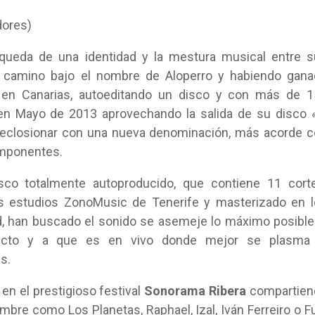
dores)
queda de una identidad y la mestura musical entre 
o camino bajo el nombre de Aloperro y habiendo gan
en Canarias, autoeditando un disco y con más de 1
en Mayo de 2013 aprovechando la salida de su disco 
 y eclosionar con una nueva denominación, más acorde 
omponentes.
sco totalmente autoproducido, que contiene 11 cort
os estudios ZonoMusic de Tenerife y masterizado en 
d, han buscado el sonido se asemeje lo máximo posible
recto y a que es en vivo donde mejor se plasma 
s.
 en el prestigioso festival
Sonorama Ribera
compartien
mbre como Los Planetas, Raphael, Izal, Iván Ferreiro o F