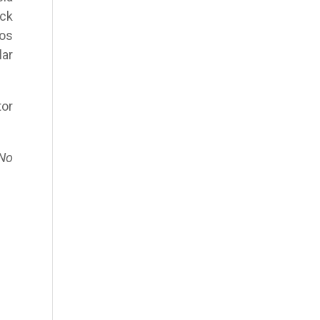
ock
mos
lar
tor
No