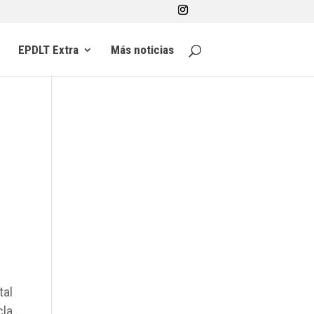
EPDLT Extra
Más noticias
tal
cla