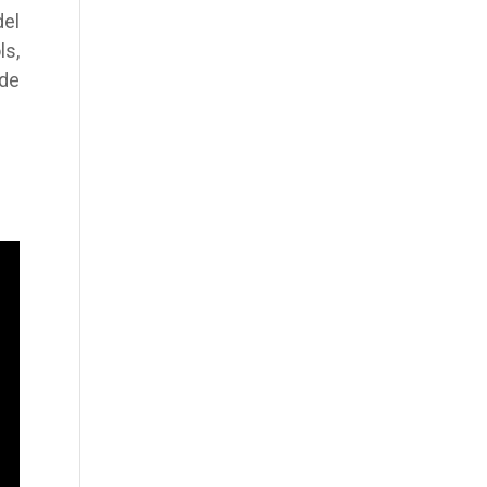
el
ls,
 de