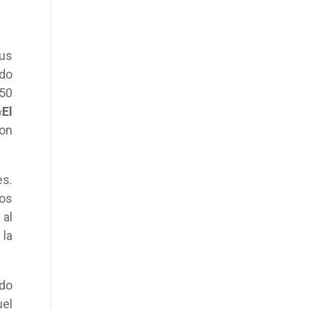
sus
ado
50
«
El
con
es.
los
 al
la
do
uel