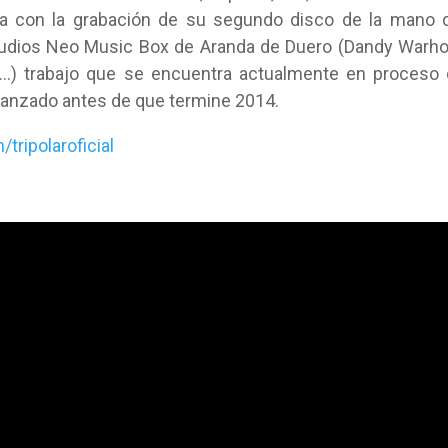
 con la grabación de su segundo disco de la mano d
studios Neo Music Box de Aranda de Duero (Dandy Warho
tc…) trabajo que se encuentra actualmente en proceso
 lanzado antes de que termine 2014.
tripolaroficial