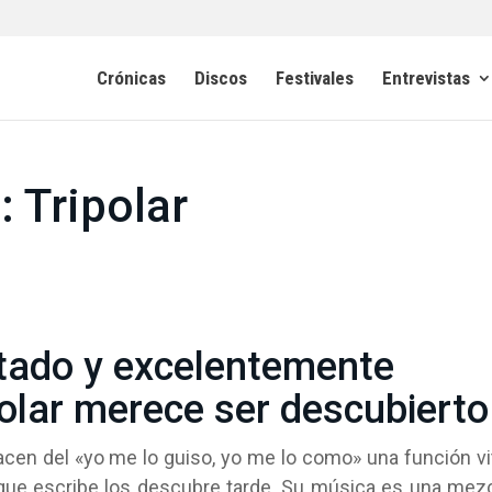
Crónicas
Discos
Festivales
Entrevistas
 Tripolar
itado y excelentemente
olar merece ser descubierto
en del «yo me lo guiso, yo me lo como» una función vi
 que escribe los descubre tarde. Su música es una mez