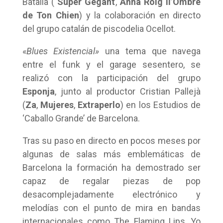
Batalla (
Súper Gegant
,
Anna Roig il’Ombre
de Ton Chien
) y la colaboración en directo
del grupo catalán de piscodelia Ocellot.
«
Blues Existencial»
una tema que navega
entre el funk y el garage sesentero, se
realizó con la participación del grupo
Esponja
, junto al productor Cristian Pallejà
(
Za
,
Mujeres
,
Extraperlo
) en los Estudios de
‘Caballo Grande’ de Barcelona.
Tras su paso en directo en pocos meses por
algunas de salas más emblemáticas de
Barcelona la formación ha demostrado ser
capaz de regalar piezas de pop
desacomplejadamente electrónico y
melodías con el punto de mira en bandas
internacionales como The Flaming Lips, Yo