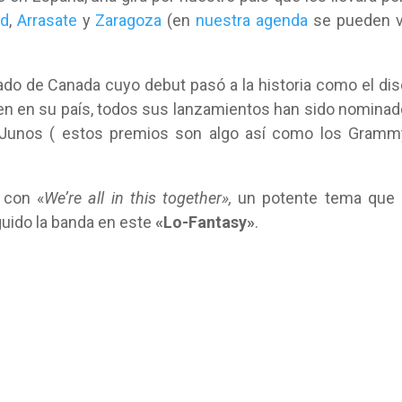
id
,
Arrasate
y
Zaragoza
(en
nuestra agenda
se pueden v
do de Canada cuyo debut pasó a la historia como el di
en en su país, todos sus lanzamientos han sido nomina
 Junos ( estos premios son algo así como los Gramm
 con «
We’re all in this together»,
un potente tema que 
uido la banda en este
«Lo-Fantasy»
.