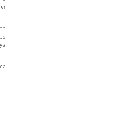
er
sco
dos
ys
da