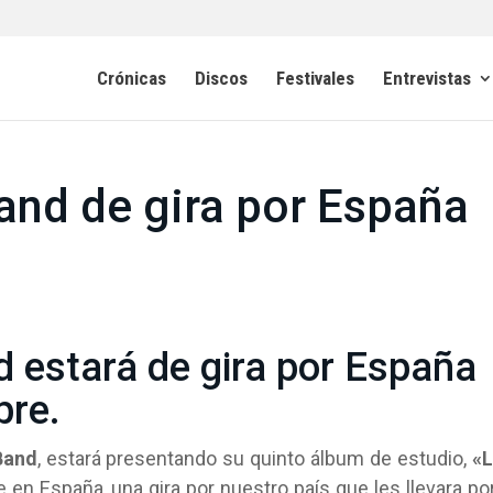
Crónicas
Discos
Festivales
Entrevistas
nd de gira por España
 estará de gira por España
bre.
Band
, estará presentando su quinto álbum de estudio,
«L
en España, una gira por nuestro país que les llevara po