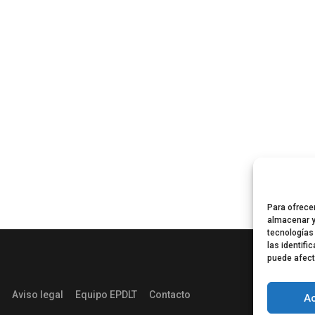
Para ofrece
almacenar y
tecnologías
las identifi
puede afect
Aviso legal
Equipo EPDLT
Contacto
A