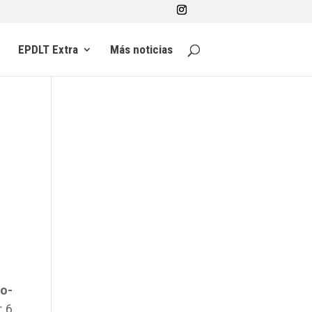
EPDLT Extra
Más noticias
o-
r 6